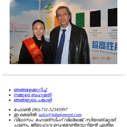
ഞങ്ങളേക്കുറിച്ച്
നമ്മുടെ ബഹുമതി
ഞങ്ങളുടെ പങ്കാളി
ഫോൺ:
(86)-731-52345997
ഇ-മെയിൽ:
sales@jufapigment.com
വിലാസം:
ഹോങ്‌സിംഗ് വില്ലേജ്, സിയാങ്‌ഷുയി
പട്ടണം, ജിയുഹുവ ഡെമോൺസ്റ്റേറിയൻ ഏരിയ,