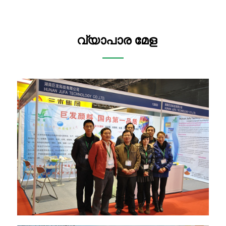
വ്യാപാര മേള