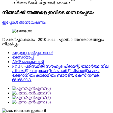
സിയാങ്‌ടാൻ, ഹുനാൻ, ചൈന.
നിങ്ങൾക്ക് ഞങ്ങളെ ഇവിടെ ബന്ധപ്പെടാം
ഇപ്പോൾ അന്വേഷണം
© പകർപ്പവകാശം - 2010-2022 : എല്ലാ അവകാശങ്ങളും
നിക്ഷിപ്തം.
ചൂടുള്ള ഉൽപ്പന്നങ്ങൾ
സൈറ്റ്മാപ്പ്
AMP മൊബൈൽ
PY 37
,
പരിസ്ഥിതി സൗഹൃദ പിഗ്മെന്റ്
,
യഥാർത്ഥ നീല
പിഗ്മെന്റ്
,
ഓട്ടോമോട്ടീവ് പെയിന്റ് പിഗ്മെന്റ് പൊടി
,
ടൈറ്റാനിയം ക്രോമിയം ബ്രൗൺ
,
കേസ് നമ്പർ:
68168-90-3
,