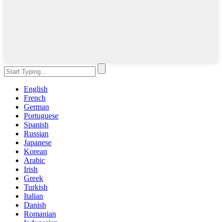
English
French
German
Portuguese
Spanish
Russian
Japanese
Korean
Arabic
Irish
Greek
Turkish
Italian
Danish
Romanian